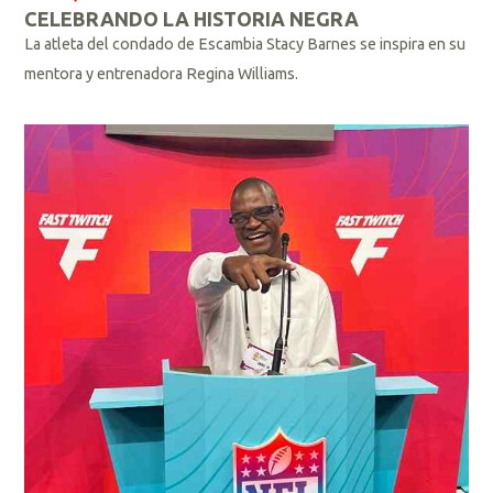
CELEBRANDO LA HISTORIA NEGRA
La atleta del condado de Escambia Stacy Barnes se inspira en su
mentora y entrenadora Regina Williams.
L
e
e
r
m
á
s