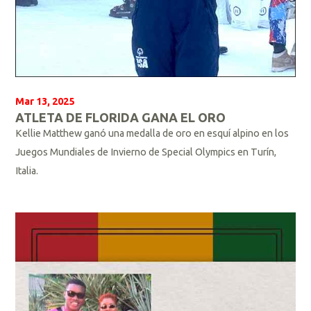
Mar 13, 2025
ATLETA DE FLORIDA GANA EL ORO
Kellie Matthew ganó una medalla de oro en esquí alpino en los
Juegos Mundiales de Invierno de Special Olympics en Turín,
Italia.
L
e
e
r
m
á