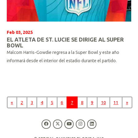
Feb 03, 2025
EL ATLETA DE ST. LUCIE SE DIRIGE AL SUPER
BOWL
Malcom Harris-Gowdie regresa a la Super Bowl y este año
informará desde el interior del estadio durante el partido.
L
e
«
2
3
4
5
6
7
8
9
10
11
»
e
r
m
á