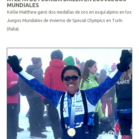
MUNDIALES
Kellie Matthew ganó dos medallas de oro en esquí alpino en los
Juegos Mundiales de Invierno de Special Olympics en Turín
(Italia).
L
e
e
r
m
á
s