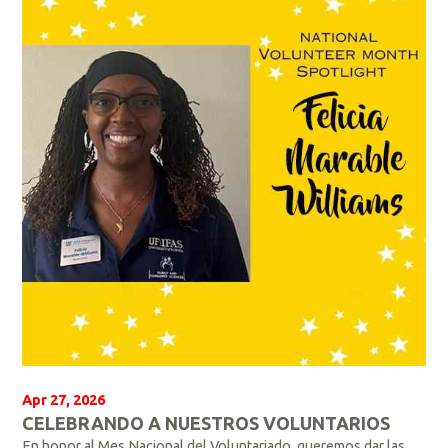
e
r
m
á
s
Apr 27, 2026
CELEBRANDO A NUESTROS VOLUNTARIOS
En honor al Mes Nacional del Voluntariado, queremos dar las