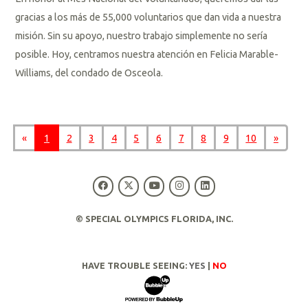
gracias a los más de 55,000 voluntarios que dan vida a nuestra
misión. Sin su apoyo, nuestro trabajo simplemente no sería
posible. Hoy, centramos nuestra atención en Felicia Marable-
Williams, del condado de Osceola.
L
e
«
1
2
3
4
5
6
7
8
9
10
»
e
r
m
á
© SPECIAL OLYMPICS FLORIDA, INC.
s
HAVE TROUBLE SEEING:
YES
|
NO