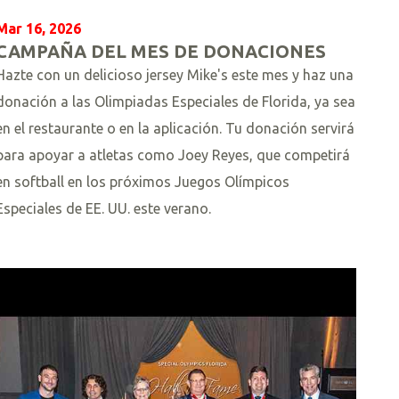
Mar 16, 2026
CAMPAÑA DEL MES DE DONACIONES
Hazte con un delicioso jersey Mike's este mes y haz una
donación a las Olimpiadas Especiales de Florida, ya sea
en el restaurante o en la aplicación. Tu donación servirá
para apoyar a atletas como Joey Reyes, que competirá
en softball en los próximos Juegos Olímpicos
Especiales de EE. UU. este verano.
L
e
e
r
m