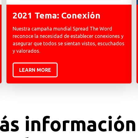
2021 Tema: Conexión
Nuestra campaña mundial Spread The Word
reconoce la necesidad de establecer conexiones y
asegurar que todos se sientan vistos, escuchados
y valorados.
LEARN MORE
ás información