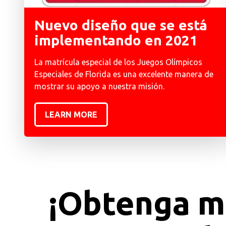
Nuevo diseño que se está
implementando en 2021
La matrícula especial de los Juegos Olímpicos
Especiales de Florida es una excelente manera de
mostrar su apoyo a nuestra misión.
LEARN MORE
¡Obtenga m