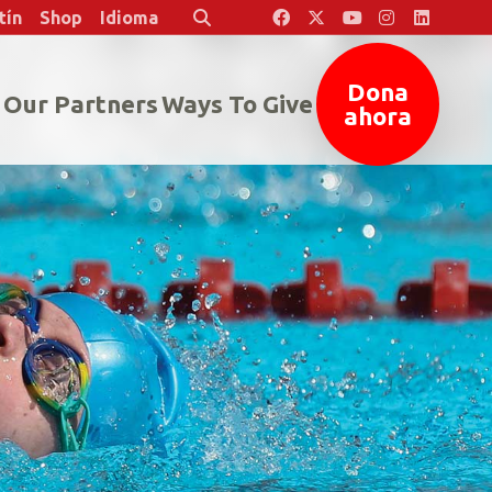
tín
Shop
Idioma
Buscar
Dona
Our Partners
Ways To Give
ahora