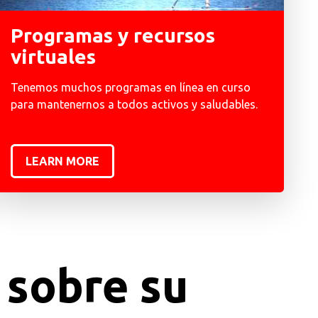
Programas y recursos
virtuales
Tenemos muchos programas en línea en curso
para mantenernos a todos activos y saludables.
LEARN MORE
 sobre su