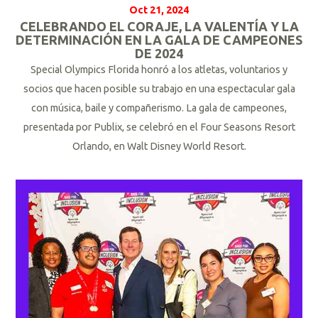
Oct 21, 2024
CELEBRANDO EL CORAJE, LA VALENTÍA Y LA
DETERMINACIÓN EN LA GALA DE CAMPEONES
DE 2024
Special Olympics Florida honró a los atletas, voluntarios y
socios que hacen posible su trabajo en una espectacular gala
con música, baile y compañerismo.
La gala de campeones,
presentada por Publix, se celebró en el Four Seasons Resort
Orlando, en Walt Disney World Resort.
L
e
e
r
m
á
s