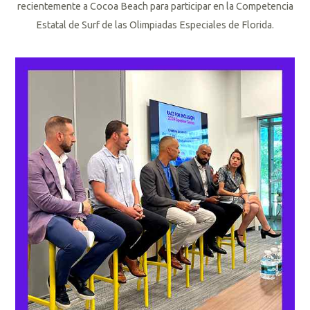
recientemente a Cocoa Beach para participar en la Competencia
Estatal de Surf de las Olimpiadas Especiales de Florida.
L
e
e
r
m
á
s