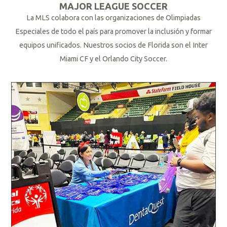
MAJOR LEAGUE SOCCER
La MLS colabora con las organizaciones de Olimpiadas
Especiales de todo el país para promover la inclusión y formar
equipos unificados. Nuestros socios de Florida son el Inter
Miami CF y el Orlando City Soccer.
L
e
e
r
m
á
s