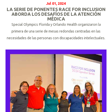
Jul 01, 2024
LA SERIE DE PONENTES RACE FOR INCLUSION
ABORDA LOS DESAFÍOS DE LA ATENCIÓN
MÉDICA
Special Olympics Florida y Orlando Health organizaron la
primera de una serie de mesas redondas centradas en las
necesidades de las personas con discapacidades intelectuales.
L
e
e
r
m
á
s