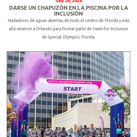
Sep 24, 2024
DARSE UN CHAPUZÓN EN LA PISCINA POR LA
INCLUSIÓN
Nadadores de aguas abiertas de todo el centro de Florida y más
allá vinieron a Orlando para formar parte de Swim for Inclusion
de Special Olympics Florida.
L
e
e
r
m
á
s