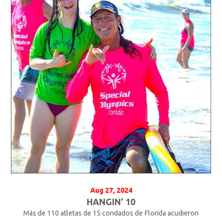
r
m
á
s
Aug 27, 2024
HANGIN' 10
Más de 110 atletas de 15 condados de Florida acudieron