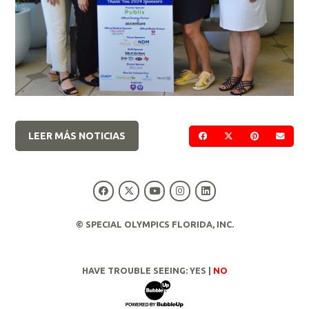
LEER MÁS NOTICIAS
COMPARTIR EN FACE
COMPARTIR EN 
COMPARTIR
ENVI
© SPECIAL OLYMPICS FLORIDA, INC.
HAVE TROUBLE SEEING:
YES
|
NO