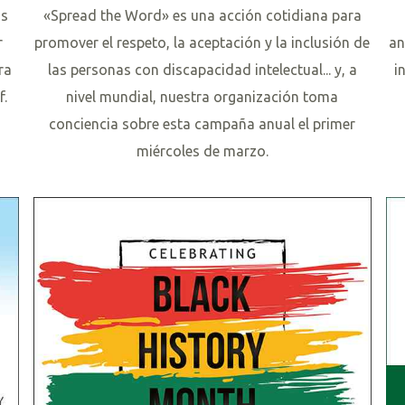
os
«Spread the Word» es una acción cotidiana para
r
promover el respeto, la aceptación y la inclusión de
an
ra
las personas con discapacidad intelectual... y, a
i
f.
nivel mundial, nuestra organización toma
conciencia sobre esta campaña anual el primer
L
miércoles de marzo.
e
L
e
e
r
e
m
r
á
m
s
á
s