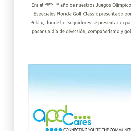
vigésimo
Era el
año de
nuestros Juegos Olímpic
Especiales Florida Golf Classic presentado po
Publix, donde los seguidores se presentaron pa
pasar un día de diversión, compañerismo y gol
L
e
e
r
m
á
s