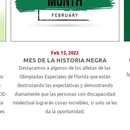
Feb 15, 2022
MES DE LA HISTORIA NEGRA
Destacamos a algunos de los atletas de las
S
es
Olimpiadas Especiales de Florida que están
e
destrozando las expectativas y demostrando
 DD
diariamente que las personas con discapacidad
L
la
intelectual lograrán cosas increíbles, si solo se les
e
ies
da la oportunidad.
e
r