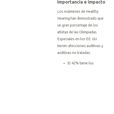
Importancia e impacto
Los exámenes de Healthy
Hearing han demostrado que
un gran porcentaje de los
atletas de las Olimpiadas
Especiales en los EE. UU.
tienen afecciones auditivas y
auditivas no tratadas.
El 42% tiene los
conductos auditivos
obstruidos o
parcialmente obstruidos
El 28% no pasó los
exámenes de audición
con Puretone
El 8% tiene hipoacusia