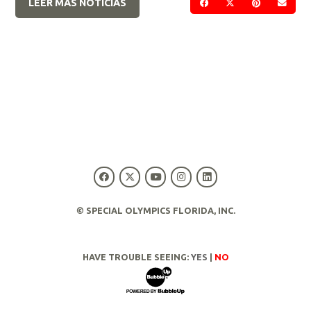
LEER MÁS NOTICIAS
COMPARTIR EN FACE
COMPARTIR EN 
COMPARTIR
ENVI
© SPECIAL OLYMPICS FLORIDA, INC.
HAVE TROUBLE SEEING:
YES
|
NO