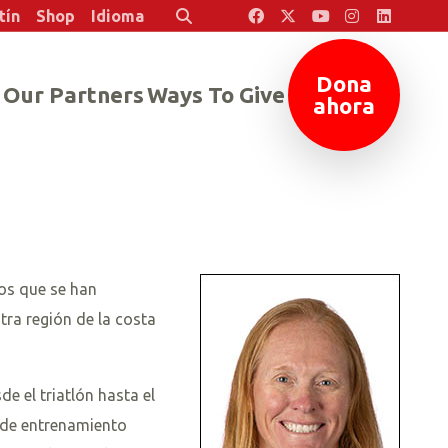
tín
Shop
Idioma
Buscar
Dona
Our Partners
Ways To Give
ahora
ios que se han
ra región de la costa
e el triatlón hasta el
o de entrenamiento