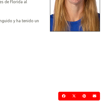
es de Florida al
inguido y ha tenido un
COMPARTIR EN FACEBOOK
COMPARTIR EN TWI
COMPARTIR EN
ENVIAR 