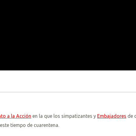
to a la Acción
en la que los simpatizantes y
Embajadores
de c
 este tiempo de cuarentena.