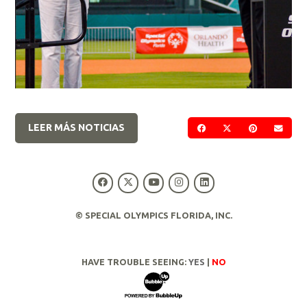
LEER MÁS NOTICIAS
COMPARTIR EN FACE
COMPARTIR EN 
COMPARTIR
ENVI
© SPECIAL OLYMPICS FLORIDA, INC.
HAVE TROUBLE SEEING:
YES
|
NO