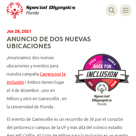
Jun 28, 2021
ANUNCIO DE DOS NUEVAS
UBICACIONES
¡Anunciamos dos nuevas
ubicaciones y eventos para
nuestra campaña
Carrera por la
Inclusión
! Ambos tienen lugar
el
4 de diciembre
, uno en
Milton
y otro en
Gainesville
, en
la
Universidad de Florida
.
El evento de Gainesville es un recorrido de 3k por el corazón
del pintoresco campus de la UF y más allá del icónico estadio
Ben Hill Griffin.
El Ciclo de Milton para la Inclusión es un evento