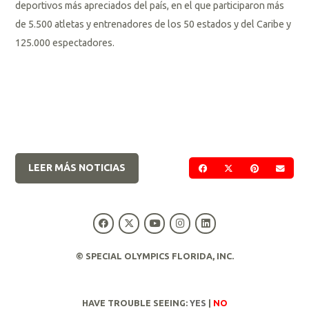
deportivos más apreciados del país, en el que participaron más
de 5.500 atletas y entrenadores de los 50 estados y del Caribe y
125.000 espectadores.
LEER MÁS NOTICIAS
COMPARTIR EN FACE
COMPARTIR EN 
COMPARTIR
ENVI
© SPECIAL OLYMPICS FLORIDA, INC.
HAVE TROUBLE SEEING:
YES
|
NO