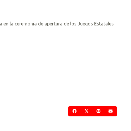
a en la ceremonia de apertura de los Juegos Estatales
COMPARTIR EN FACEBOOK
COMPARTIR EN TWI
COMPARTIR EN
ENVIAR 