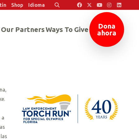
tín
Shop
Idioma
Buscar
Dona
Our Partners
Ways To Give
ahora
na,
ke.
 a
las
 las